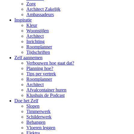
Zorg
Architect Zakelijk
Ambassadeurs
Inspiratie
Kleur
Woonstijlen
Architect
Inrichting
Roomplanner
Tijdschriften
Zelf aannemen
Verbouwen hoe gaat dat?
Planning hoe?
Tips per vertrek
Roomplanner
Architect
Afvalcontainer huren
Klushuis de Podcast
Doe het Zelf
Slopen
Timmerwerk
Schilderwerk
Behangen
Vloeren leggen
Elektra