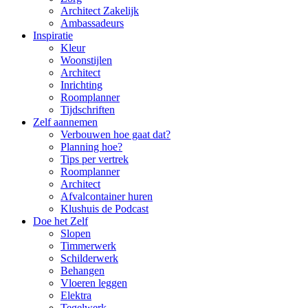
Architect Zakelijk
Ambassadeurs
Inspiratie
Kleur
Woonstijlen
Architect
Inrichting
Roomplanner
Tijdschriften
Zelf aannemen
Verbouwen hoe gaat dat?
Planning hoe?
Tips per vertrek
Roomplanner
Architect
Afvalcontainer huren
Klushuis de Podcast
Doe het Zelf
Slopen
Timmerwerk
Schilderwerk
Behangen
Vloeren leggen
Elektra
Tegelwerk