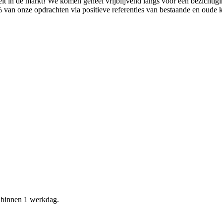
it in de markt! We komen geheel vrijblijvend langs voor een bezichtig
% van onze opdrachten via positieve referenties van bestaande en oude
d binnen 1 werkdag.