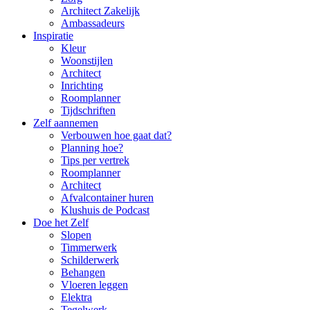
Architect Zakelijk
Ambassadeurs
Inspiratie
Kleur
Woonstijlen
Architect
Inrichting
Roomplanner
Tijdschriften
Zelf aannemen
Verbouwen hoe gaat dat?
Planning hoe?
Tips per vertrek
Roomplanner
Architect
Afvalcontainer huren
Klushuis de Podcast
Doe het Zelf
Slopen
Timmerwerk
Schilderwerk
Behangen
Vloeren leggen
Elektra
Tegelwerk