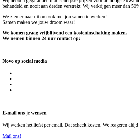
Wij hebben gegarandeerd de scherpste prijzen voor de hoogste kwalite
behandeld en nooit aan derden verstrekt. Wij verkrijgen meer dan 50
We zien er naar uit om ook met jou samen te werken!
Samen maken we jouw droom waar!
We komen graag vrijblijvend een kosteninschatting maken.
We nemen binnen 24 uur contact op:
Novo op social media
E-mail ons je wensen
Wij werken het liefst per email. Dat scheelt kosten. We reageren altij
Mail ons!