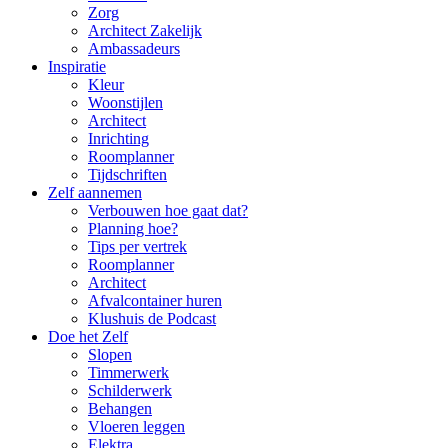
Zorg
Architect Zakelijk
Ambassadeurs
Inspiratie
Kleur
Woonstijlen
Architect
Inrichting
Roomplanner
Tijdschriften
Zelf aannemen
Verbouwen hoe gaat dat?
Planning hoe?
Tips per vertrek
Roomplanner
Architect
Afvalcontainer huren
Klushuis de Podcast
Doe het Zelf
Slopen
Timmerwerk
Schilderwerk
Behangen
Vloeren leggen
Elektra