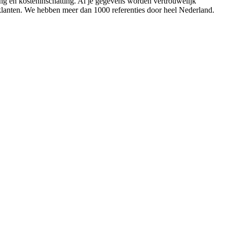
ing en kosteninschatting. Al je gegevens worden vertrouwelijk
 klanten. We hebben meer dan 1000 referenties door heel Nederland.