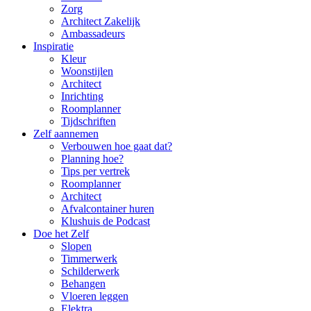
Zorg
Architect Zakelijk
Ambassadeurs
Inspiratie
Kleur
Woonstijlen
Architect
Inrichting
Roomplanner
Tijdschriften
Zelf aannemen
Verbouwen hoe gaat dat?
Planning hoe?
Tips per vertrek
Roomplanner
Architect
Afvalcontainer huren
Klushuis de Podcast
Doe het Zelf
Slopen
Timmerwerk
Schilderwerk
Behangen
Vloeren leggen
Elektra