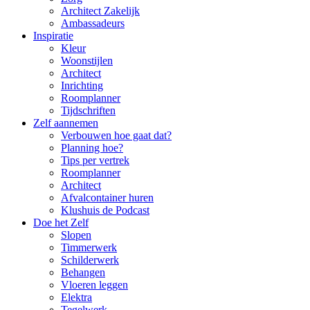
Architect Zakelijk
Ambassadeurs
Inspiratie
Kleur
Woonstijlen
Architect
Inrichting
Roomplanner
Tijdschriften
Zelf aannemen
Verbouwen hoe gaat dat?
Planning hoe?
Tips per vertrek
Roomplanner
Architect
Afvalcontainer huren
Klushuis de Podcast
Doe het Zelf
Slopen
Timmerwerk
Schilderwerk
Behangen
Vloeren leggen
Elektra
Tegelwerk