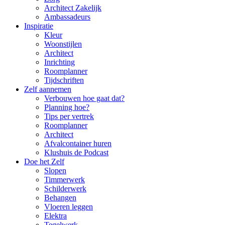
Architect Zakelijk
Ambassadeurs
Inspiratie
Kleur
Woonstijlen
Architect
Inrichting
Roomplanner
Tijdschriften
Zelf aannemen
Verbouwen hoe gaat dat?
Planning hoe?
Tips per vertrek
Roomplanner
Architect
Afvalcontainer huren
Klushuis de Podcast
Doe het Zelf
Slopen
Timmerwerk
Schilderwerk
Behangen
Vloeren leggen
Elektra
Tegelwerk