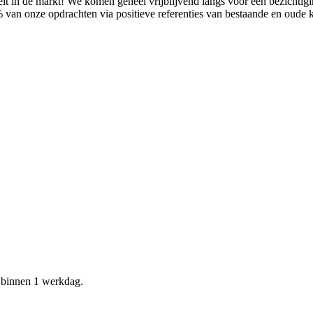
it in de markt! We komen geheel vrijblijvend langs voor een bezichtig
% van onze opdrachten via positieve referenties van bestaande en oude
d binnen 1 werkdag.