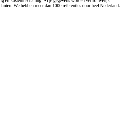
ing en kosteninschatting. Al je gegevens worden vertrouwelijk
 klanten. We hebben meer dan 1000 referenties door heel Nederland.