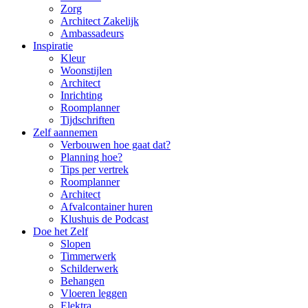
Zorg
Architect Zakelijk
Ambassadeurs
Inspiratie
Kleur
Woonstijlen
Architect
Inrichting
Roomplanner
Tijdschriften
Zelf aannemen
Verbouwen hoe gaat dat?
Planning hoe?
Tips per vertrek
Roomplanner
Architect
Afvalcontainer huren
Klushuis de Podcast
Doe het Zelf
Slopen
Timmerwerk
Schilderwerk
Behangen
Vloeren leggen
Elektra