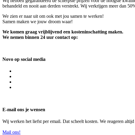
Wij hebben gegarandeerd de scherpste prijzen voor de hoogste kwalite
behandeld en nooit aan derden verstrekt. Wij verkrijgen meer dan 50
We zien er naar uit om ook met jou samen te werken!
Samen maken we jouw droom waar!
We komen graag vrijblijvend een kosteninschatting maken.
We nemen binnen 24 uur contact op:
Novo op social media
E-mail ons je wensen
Wij werken het liefst per email. Dat scheelt kosten. We reageren altij
Mail ons!