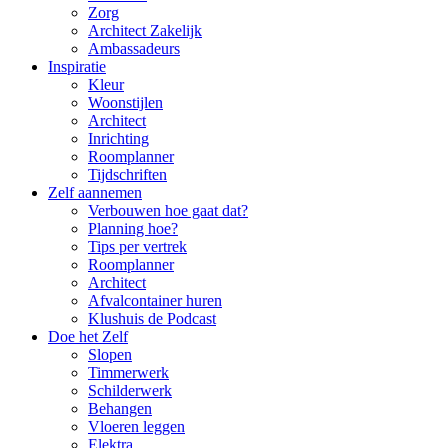
Zorg
Architect Zakelijk
Ambassadeurs
Inspiratie
Kleur
Woonstijlen
Architect
Inrichting
Roomplanner
Tijdschriften
Zelf aannemen
Verbouwen hoe gaat dat?
Planning hoe?
Tips per vertrek
Roomplanner
Architect
Afvalcontainer huren
Klushuis de Podcast
Doe het Zelf
Slopen
Timmerwerk
Schilderwerk
Behangen
Vloeren leggen
Elektra