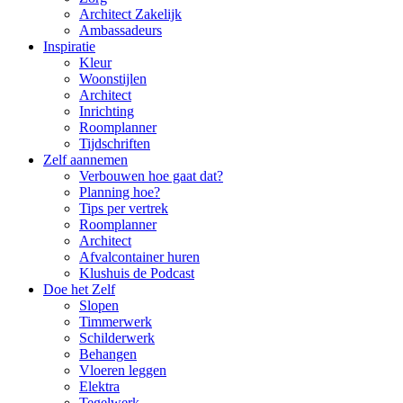
Architect Zakelijk
Ambassadeurs
Inspiratie
Kleur
Woonstijlen
Architect
Inrichting
Roomplanner
Tijdschriften
Zelf aannemen
Verbouwen hoe gaat dat?
Planning hoe?
Tips per vertrek
Roomplanner
Architect
Afvalcontainer huren
Klushuis de Podcast
Doe het Zelf
Slopen
Timmerwerk
Schilderwerk
Behangen
Vloeren leggen
Elektra
Tegelwerk