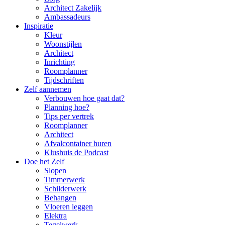
Architect Zakelijk
Ambassadeurs
Inspiratie
Kleur
Woonstijlen
Architect
Inrichting
Roomplanner
Tijdschriften
Zelf aannemen
Verbouwen hoe gaat dat?
Planning hoe?
Tips per vertrek
Roomplanner
Architect
Afvalcontainer huren
Klushuis de Podcast
Doe het Zelf
Slopen
Timmerwerk
Schilderwerk
Behangen
Vloeren leggen
Elektra
Tegelwerk