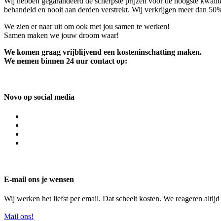
Wij hebben gegarandeerd de scherpste prijzen voor de hoogste kwalite
behandeld en nooit aan derden verstrekt. Wij verkrijgen meer dan 50
We zien er naar uit om ook met jou samen te werken!
Samen maken we jouw droom waar!
We komen graag vrijblijvend een kosteninschatting maken.
We nemen binnen 24 uur contact op:
Novo op social media
E-mail ons je wensen
Wij werken het liefst per email. Dat scheelt kosten. We reageren altij
Mail ons!