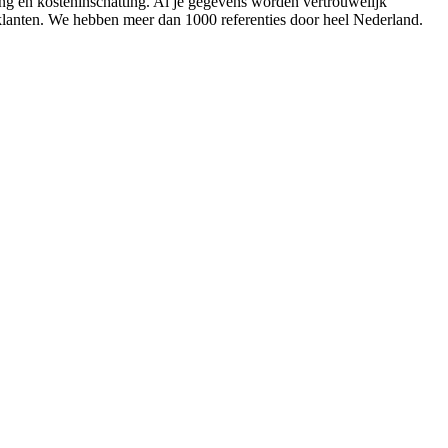
ing en kosteninschatting. Al je gegevens worden vertrouwelijk
 klanten. We hebben meer dan 1000 referenties door heel Nederland.