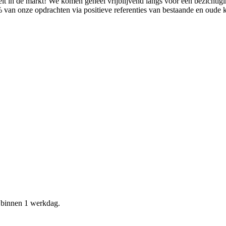
it in de markt! We komen geheel vrijblijvend langs voor een bezichtig
% van onze opdrachten via positieve referenties van bestaande en oude
d binnen 1 werkdag.