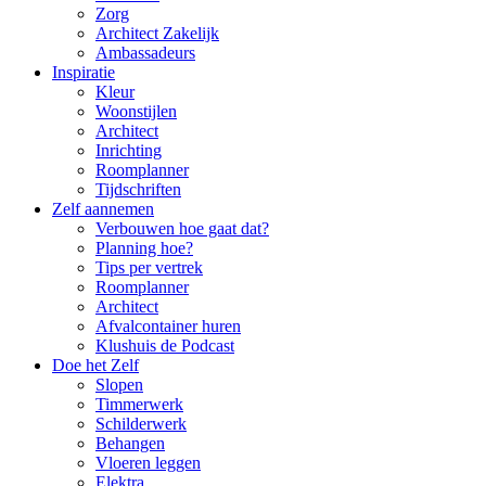
Zorg
Architect Zakelijk
Ambassadeurs
Inspiratie
Kleur
Woonstijlen
Architect
Inrichting
Roomplanner
Tijdschriften
Zelf aannemen
Verbouwen hoe gaat dat?
Planning hoe?
Tips per vertrek
Roomplanner
Architect
Afvalcontainer huren
Klushuis de Podcast
Doe het Zelf
Slopen
Timmerwerk
Schilderwerk
Behangen
Vloeren leggen
Elektra