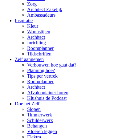
Zorg
Architect Zakelijk
Ambassadeurs
Inspiratie
Kleur
Woonstijlen
Architect
Inrichting
Roomplanner
Tijdschriften
Zelf aannemen
Verbouwen hoe gaat dat?
Planning hoe?
Tips per vertrek
Roomplanner
Architect
Afvalcontainer huren
Klushuis de Podcast
Doe het Zelf
Slopen
Timmerwerk
Schilderwerk
Behangen
Vloeren leggen
Elektra