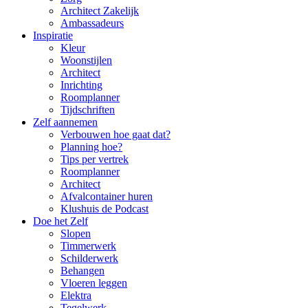
Architect Zakelijk
Ambassadeurs
Inspiratie
Kleur
Woonstijlen
Architect
Inrichting
Roomplanner
Tijdschriften
Zelf aannemen
Verbouwen hoe gaat dat?
Planning hoe?
Tips per vertrek
Roomplanner
Architect
Afvalcontainer huren
Klushuis de Podcast
Doe het Zelf
Slopen
Timmerwerk
Schilderwerk
Behangen
Vloeren leggen
Elektra
Tegelwerk