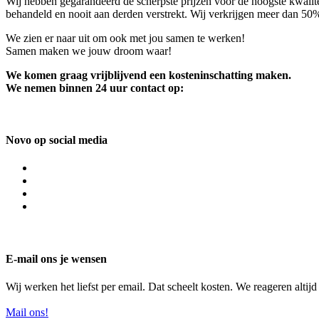
Wij hebben gegarandeerd de scherpste prijzen voor de hoogste kwalite
behandeld en nooit aan derden verstrekt. Wij verkrijgen meer dan 50
We zien er naar uit om ook met jou samen te werken!
Samen maken we jouw droom waar!
We komen graag vrijblijvend een kosteninschatting maken.
We nemen binnen 24 uur contact op:
Novo op social media
E-mail ons je wensen
Wij werken het liefst per email. Dat scheelt kosten. We reageren altij
Mail ons!