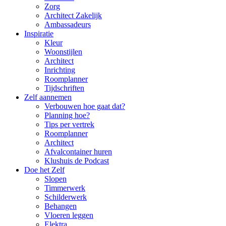
Zorg
Architect Zakelijk
Ambassadeurs
Inspiratie
Kleur
Woonstijlen
Architect
Inrichting
Roomplanner
Tijdschriften
Zelf aannemen
Verbouwen hoe gaat dat?
Planning hoe?
Tips per vertrek
Roomplanner
Architect
Afvalcontainer huren
Klushuis de Podcast
Doe het Zelf
Slopen
Timmerwerk
Schilderwerk
Behangen
Vloeren leggen
Elektra