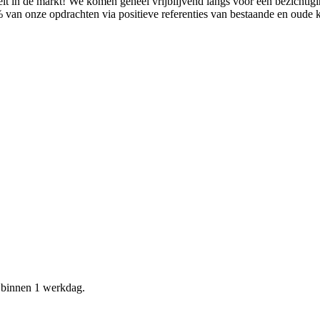
it in de markt! We komen geheel vrijblijvend langs voor een bezichtig
% van onze opdrachten via positieve referenties van bestaande en oude
d binnen 1 werkdag.