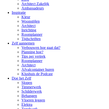
Architect Zakelijk
Ambassadeurs
Inspiratie
Kleur
Woonstijlen
Architect
Inrichting
Roomplanner
Tijdschriften
Zelf aannemen
Verbouwen hoe gaat dat?
Planning hoe?
Tips per vertrek
Roomplanner
Architect
Afvalcontainer huren
Klushuis de Podcast
Doe het Zelf
Slopen
Timmerwerk
Schilderwerk
Behangen
Vloeren leggen
Elektra
Tegelwerk