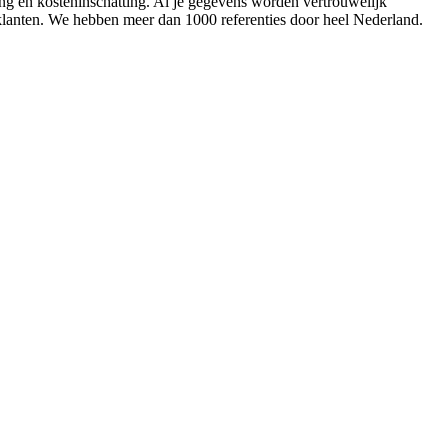
ing en kosteninschatting. Al je gegevens worden vertrouwelijk
 klanten. We hebben meer dan 1000 referenties door heel Nederland.