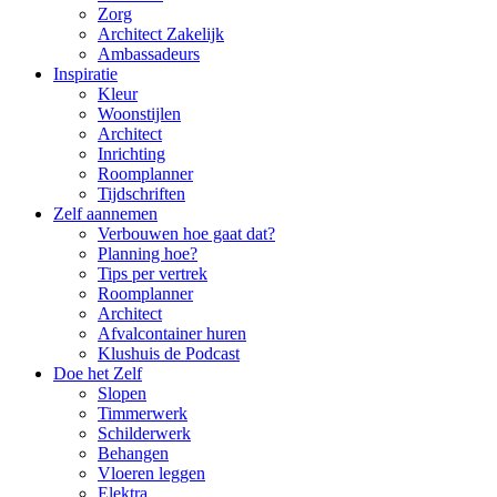
Zorg
Architect Zakelijk
Ambassadeurs
Inspiratie
Kleur
Woonstijlen
Architect
Inrichting
Roomplanner
Tijdschriften
Zelf aannemen
Verbouwen hoe gaat dat?
Planning hoe?
Tips per vertrek
Roomplanner
Architect
Afvalcontainer huren
Klushuis de Podcast
Doe het Zelf
Slopen
Timmerwerk
Schilderwerk
Behangen
Vloeren leggen
Elektra