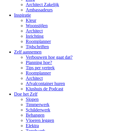
Architect Zakelijk
Ambassadeurs
Inspiratie
Kleur
Woonstijlen
Architect
Inrichting
Roomplanner
Tijdschriften
Zelf aannemen
Verbouwen hoe gaat dat?
Planning hoe?
Tips per vertrek
Roomplanner
Architect
Afvalcontainer huren
Klushuis de Podcast
Doe het Zelf
Slopen
Timmerwerk
Schilderwerk
Behangen
Vloeren leggen
Elektra
Tegelwerk