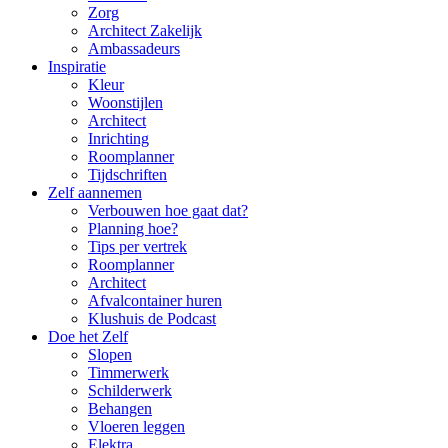
Zorg
Architect Zakelijk
Ambassadeurs
Inspiratie
Kleur
Woonstijlen
Architect
Inrichting
Roomplanner
Tijdschriften
Zelf aannemen
Verbouwen hoe gaat dat?
Planning hoe?
Tips per vertrek
Roomplanner
Architect
Afvalcontainer huren
Klushuis de Podcast
Doe het Zelf
Slopen
Timmerwerk
Schilderwerk
Behangen
Vloeren leggen
Elektra