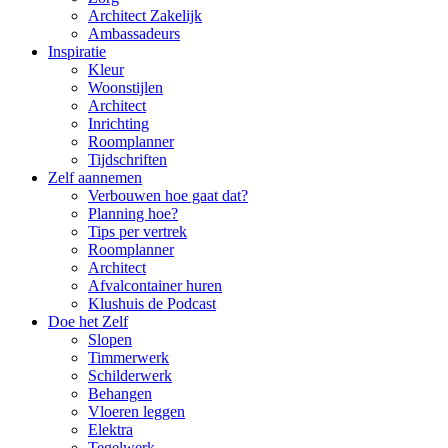
Architect Zakelijk
Ambassadeurs
Inspiratie
Kleur
Woonstijlen
Architect
Inrichting
Roomplanner
Tijdschriften
Zelf aannemen
Verbouwen hoe gaat dat?
Planning hoe?
Tips per vertrek
Roomplanner
Architect
Afvalcontainer huren
Klushuis de Podcast
Doe het Zelf
Slopen
Timmerwerk
Schilderwerk
Behangen
Vloeren leggen
Elektra
Tegelwerk