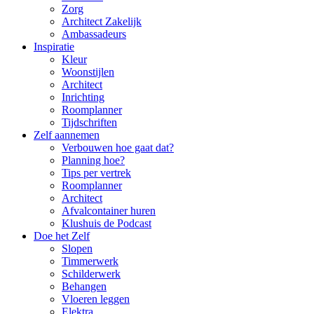
Zorg
Architect Zakelijk
Ambassadeurs
Inspiratie
Kleur
Woonstijlen
Architect
Inrichting
Roomplanner
Tijdschriften
Zelf aannemen
Verbouwen hoe gaat dat?
Planning hoe?
Tips per vertrek
Roomplanner
Architect
Afvalcontainer huren
Klushuis de Podcast
Doe het Zelf
Slopen
Timmerwerk
Schilderwerk
Behangen
Vloeren leggen
Elektra