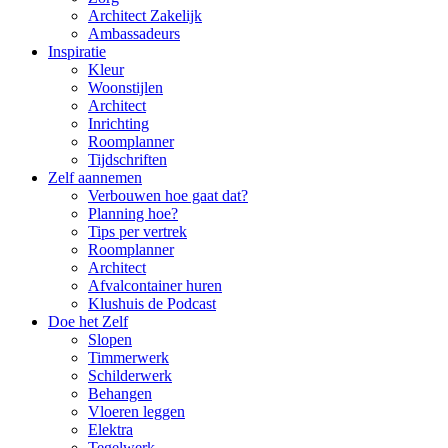
Architect Zakelijk
Ambassadeurs
Inspiratie
Kleur
Woonstijlen
Architect
Inrichting
Roomplanner
Tijdschriften
Zelf aannemen
Verbouwen hoe gaat dat?
Planning hoe?
Tips per vertrek
Roomplanner
Architect
Afvalcontainer huren
Klushuis de Podcast
Doe het Zelf
Slopen
Timmerwerk
Schilderwerk
Behangen
Vloeren leggen
Elektra
Tegelwerk