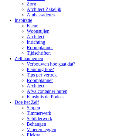
Zorg
Architect Zakelijk
Ambassadeurs
Inspiratie
Kleur
Woonstijlen
Architect
Inrichting
Roomplanner
Tijdschriften
Zelf aannemen
Verbouwen hoe gaat dat?
Planning hoe?
Tips per vertrek
Roomplanner
Architect
Afvalcontainer huren
Klushuis de Podcast
Doe het Zelf
Slopen
Timmerwerk
Schilderwerk
Behangen
Vloeren leggen
Elektra