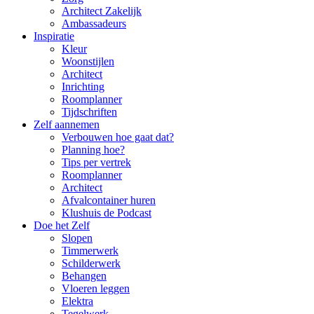
Architect Zakelijk
Ambassadeurs
Inspiratie
Kleur
Woonstijlen
Architect
Inrichting
Roomplanner
Tijdschriften
Zelf aannemen
Verbouwen hoe gaat dat?
Planning hoe?
Tips per vertrek
Roomplanner
Architect
Afvalcontainer huren
Klushuis de Podcast
Doe het Zelf
Slopen
Timmerwerk
Schilderwerk
Behangen
Vloeren leggen
Elektra
Tegelwerk