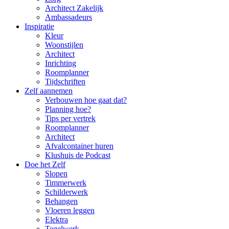
Architect Zakelijk
Ambassadeurs
Inspiratie
Kleur
Woonstijlen
Architect
Inrichting
Roomplanner
Tijdschriften
Zelf aannemen
Verbouwen hoe gaat dat?
Planning hoe?
Tips per vertrek
Roomplanner
Architect
Afvalcontainer huren
Klushuis de Podcast
Doe het Zelf
Slopen
Timmerwerk
Schilderwerk
Behangen
Vloeren leggen
Elektra
Tegelwerk