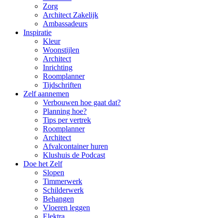
Zorg
Architect Zakelijk
Ambassadeurs
Inspiratie
Kleur
Woonstijlen
Architect
Inrichting
Roomplanner
Tijdschriften
Zelf aannemen
Verbouwen hoe gaat dat?
Planning hoe?
Tips per vertrek
Roomplanner
Architect
Afvalcontainer huren
Klushuis de Podcast
Doe het Zelf
Slopen
Timmerwerk
Schilderwerk
Behangen
Vloeren leggen
Elektra