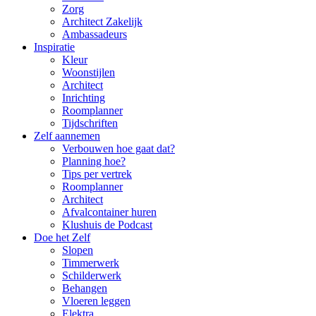
Zorg
Architect Zakelijk
Ambassadeurs
Inspiratie
Kleur
Woonstijlen
Architect
Inrichting
Roomplanner
Tijdschriften
Zelf aannemen
Verbouwen hoe gaat dat?
Planning hoe?
Tips per vertrek
Roomplanner
Architect
Afvalcontainer huren
Klushuis de Podcast
Doe het Zelf
Slopen
Timmerwerk
Schilderwerk
Behangen
Vloeren leggen
Elektra