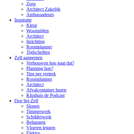
Zorg
Architect Zakelijk
Ambassadeurs
Inspiratie
Kleur
Woonstijlen
Architect
Inrichting
Roomplanner
Tijdschriften
Zelf aannemen
Verbouwen hoe gaat dat?
Planning hoe?
Tips per vertrek
Roomplanner
Architect
Afvalcontainer huren
Klushuis de Podcast
Doe het Zelf
Slopen
Timmerwerk
Schilderwerk
Behangen
Vloeren leggen
Elektra