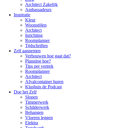
Architect Zakelijk
Ambassadeurs
Inspiratie
Kleur
Woonstijlen
Architect
Inrichting
Roomplanner
Tijdschriften
Zelf aannemen
Verbouwen hoe gaat dat?
Planning hoe?
Tips per vertrek
Roomplanner
Architect
Afvalcontainer huren
Klushuis de Podcast
Doe het Zelf
Slopen
Timmerwerk
Schilderwerk
Behangen
Vloeren leggen
Elektra
Tegelwerk