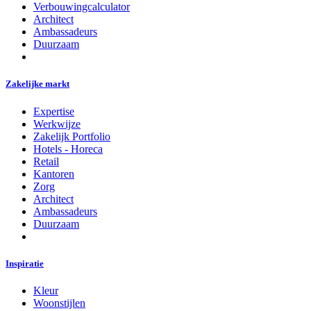
Verbouwingcalculator
Architect
Ambassadeurs
Duurzaam
Zakelijke markt
Expertise
Werkwijze
Zakelijk Portfolio
Hotels - Horeca
Retail
Kantoren
Zorg
Architect
Ambassadeurs
Duurzaam
Inspiratie
Kleur
Woonstijlen