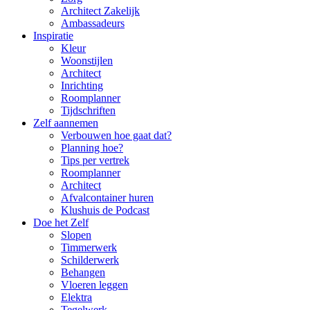
Architect Zakelijk
Ambassadeurs
Inspiratie
Kleur
Woonstijlen
Architect
Inrichting
Roomplanner
Tijdschriften
Zelf aannemen
Verbouwen hoe gaat dat?
Planning hoe?
Tips per vertrek
Roomplanner
Architect
Afvalcontainer huren
Klushuis de Podcast
Doe het Zelf
Slopen
Timmerwerk
Schilderwerk
Behangen
Vloeren leggen
Elektra
Tegelwerk