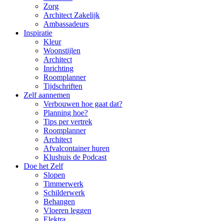
Zorg
Architect Zakelijk
Ambassadeurs
Inspiratie
Kleur
Woonstijlen
Architect
Inrichting
Roomplanner
Tijdschriften
Zelf aannemen
Verbouwen hoe gaat dat?
Planning hoe?
Tips per vertrek
Roomplanner
Architect
Afvalcontainer huren
Klushuis de Podcast
Doe het Zelf
Slopen
Timmerwerk
Schilderwerk
Behangen
Vloeren leggen
Elektra