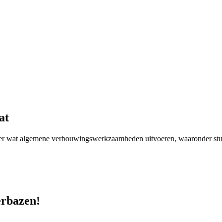
at
er wat algemene verbouwingswerkzaamheden uitvoeren, waaronder stuc-
erbazen!