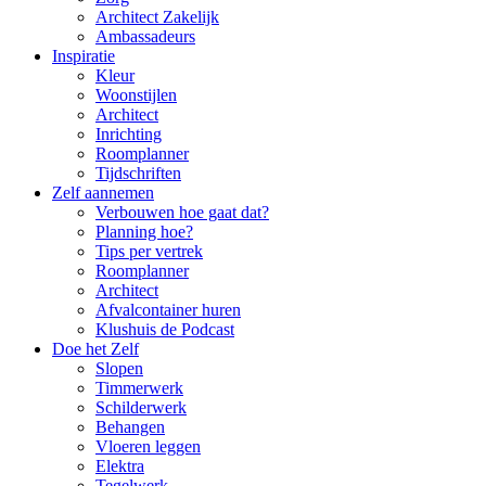
Architect Zakelijk
Ambassadeurs
Inspiratie
Kleur
Woonstijlen
Architect
Inrichting
Roomplanner
Tijdschriften
Zelf aannemen
Verbouwen hoe gaat dat?
Planning hoe?
Tips per vertrek
Roomplanner
Architect
Afvalcontainer huren
Klushuis de Podcast
Doe het Zelf
Slopen
Timmerwerk
Schilderwerk
Behangen
Vloeren leggen
Elektra
Tegelwerk