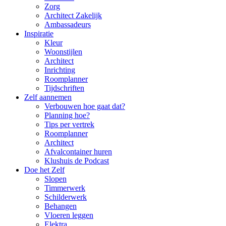
Zorg
Architect Zakelijk
Ambassadeurs
Inspiratie
Kleur
Woonstijlen
Architect
Inrichting
Roomplanner
Tijdschriften
Zelf aannemen
Verbouwen hoe gaat dat?
Planning hoe?
Tips per vertrek
Roomplanner
Architect
Afvalcontainer huren
Klushuis de Podcast
Doe het Zelf
Slopen
Timmerwerk
Schilderwerk
Behangen
Vloeren leggen
Elektra