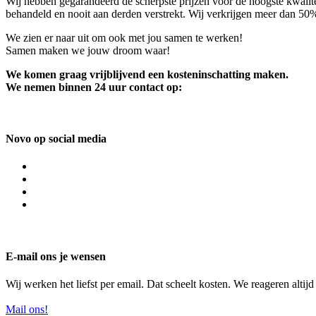
Wij hebben gegarandeerd de scherpste prijzen voor de hoogste kwalite
behandeld en nooit aan derden verstrekt. Wij verkrijgen meer dan 50
We zien er naar uit om ook met jou samen te werken!
Samen maken we jouw droom waar!
We komen graag vrijblijvend een kosteninschatting maken.
We nemen binnen 24 uur contact op:
Novo op social media
E-mail ons je wensen
Wij werken het liefst per email. Dat scheelt kosten. We reageren altij
Mail ons!