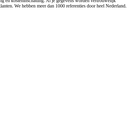
ing en kosteninschatting. Al je gegevens worden vertrouwelijk
 klanten. We hebben meer dan 1000 referenties door heel Nederland.