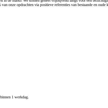
it in de markt! We komen geheel vrijblijvend langs voor een bezichtig
% van onze opdrachten via positieve referenties van bestaande en oude
d binnen 1 werkdag.