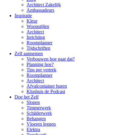
Architect Zakelijk
Ambassadeurs
Inspiratie
Kleur
Woonstijlen
Architect
Inrichting
Roomplanner
Tijdschriften
Zelf aannemen
Verbouwen hoe gaat dat?
Planning hoe?
Tips per vertrek
Roomplanner
Architect
Afvalcontainer huren
Klushuis de Podcast
Doe het Zelf
Slopen
Timmerwerk
Schilderwerk
Behangen
Vloeren leggen
Elektra
Tegelwerk