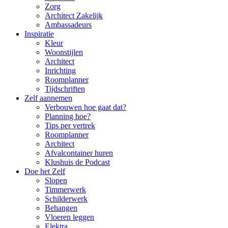
Zorg
Architect Zakelijk
Ambassadeurs
Inspiratie
Kleur
Woonstijlen
Architect
Inrichting
Roomplanner
Tijdschriften
Zelf aannemen
Verbouwen hoe gaat dat?
Planning hoe?
Tips per vertrek
Roomplanner
Architect
Afvalcontainer huren
Klushuis de Podcast
Doe het Zelf
Slopen
Timmerwerk
Schilderwerk
Behangen
Vloeren leggen
Elektra