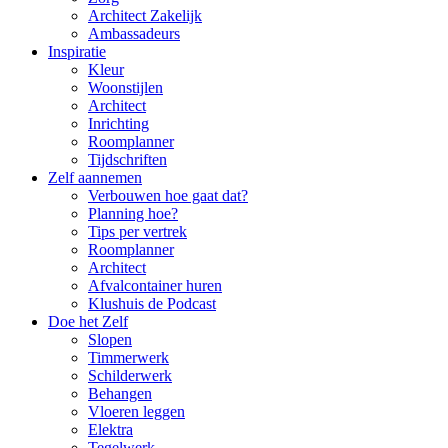
Architect Zakelijk
Ambassadeurs
Inspiratie
Kleur
Woonstijlen
Architect
Inrichting
Roomplanner
Tijdschriften
Zelf aannemen
Verbouwen hoe gaat dat?
Planning hoe?
Tips per vertrek
Roomplanner
Architect
Afvalcontainer huren
Klushuis de Podcast
Doe het Zelf
Slopen
Timmerwerk
Schilderwerk
Behangen
Vloeren leggen
Elektra
Tegelwerk