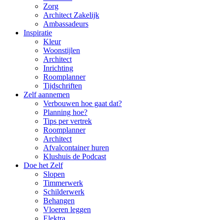
Zorg
Architect Zakelijk
Ambassadeurs
Inspiratie
Kleur
Woonstijlen
Architect
Inrichting
Roomplanner
Tijdschriften
Zelf aannemen
Verbouwen hoe gaat dat?
Planning hoe?
Tips per vertrek
Roomplanner
Architect
Afvalcontainer huren
Klushuis de Podcast
Doe het Zelf
Slopen
Timmerwerk
Schilderwerk
Behangen
Vloeren leggen
Elektra