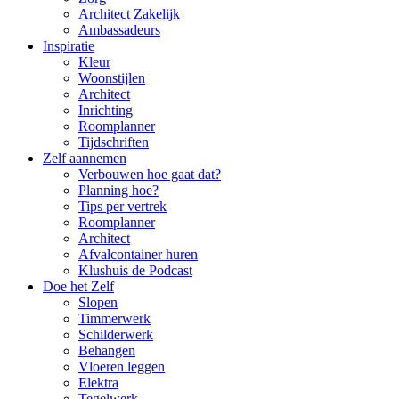
Architect Zakelijk
Ambassadeurs
Inspiratie
Kleur
Woonstijlen
Architect
Inrichting
Roomplanner
Tijdschriften
Zelf aannemen
Verbouwen hoe gaat dat?
Planning hoe?
Tips per vertrek
Roomplanner
Architect
Afvalcontainer huren
Klushuis de Podcast
Doe het Zelf
Slopen
Timmerwerk
Schilderwerk
Behangen
Vloeren leggen
Elektra
Tegelwerk