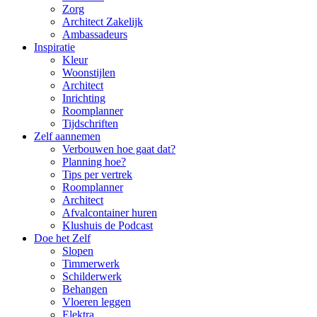
Zorg
Architect Zakelijk
Ambassadeurs
Inspiratie
Kleur
Woonstijlen
Architect
Inrichting
Roomplanner
Tijdschriften
Zelf aannemen
Verbouwen hoe gaat dat?
Planning hoe?
Tips per vertrek
Roomplanner
Architect
Afvalcontainer huren
Klushuis de Podcast
Doe het Zelf
Slopen
Timmerwerk
Schilderwerk
Behangen
Vloeren leggen
Elektra