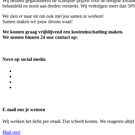
Wij hebben gegarandeerd de scherpste prijzen voor de hoogste kwalite
behandeld en nooit aan derden verstrekt. Wij verkrijgen meer dan 50
We zien er naar uit om ook met jou samen te werken!
Samen maken we jouw droom waar!
We komen graag vrijblijvend een kosteninschatting maken.
We nemen binnen 24 uur contact op:
Novo op social media
E-mail ons je wensen
Wij werken het liefst per email. Dat scheelt kosten. We reageren altij
Mail ons!