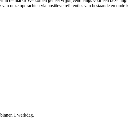
it in de markt! We komen geheel vrijblijvend langs voor een bezichtig
% van onze opdrachten via positieve referenties van bestaande en oude
d binnen 1 werkdag.