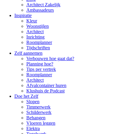
Architect Zakelijk
Ambassadeurs
Inspiratie
Kleur
Woonstijlen
Architect
Inrichting
Roomplanner
Tijdschriften
Zelf aannemen
Verbouwen hoe gaat dat?
Planning hoe?
Tips per vertrek
Roomplanner
Architect
Afvalcontainer huren
Klushuis de Podcast
Doe het Zelf
Slopen
Timmerwerk
Schilderwerk
Behangen
Vloeren leggen
Elektra
Tegelwerk