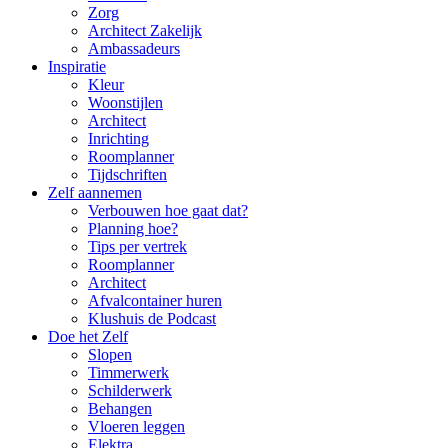
Zorg
Architect Zakelijk
Ambassadeurs
Inspiratie
Kleur
Woonstijlen
Architect
Inrichting
Roomplanner
Tijdschriften
Zelf aannemen
Verbouwen hoe gaat dat?
Planning hoe?
Tips per vertrek
Roomplanner
Architect
Afvalcontainer huren
Klushuis de Podcast
Doe het Zelf
Slopen
Timmerwerk
Schilderwerk
Behangen
Vloeren leggen
Elektra