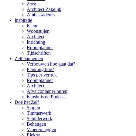
Zorg
Architect Zakelijk
Ambassadeurs
Inspiratie
Kleur
Woonstijlen
Architect
Inrichting
Roomplanner
Tijdschriften
Zelf aannemen
Verbouwen hoe gaat dat?
Planning hoe?
Tips per vertrek
Roomplanner
Architect
Afvalcontainer huren
Klushuis de Podcast
Doe het Zelf
Slopen
Timmerwerk
Schilderwerk
Behangen
Vloeren leggen
Elektra