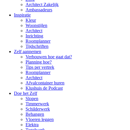
Architect Zakelijk
Ambassadeurs
Inspiratie
Kleur
Woonstijlen
Architect
Inrichting
Roomplanner
Tijdschriften
Zelf aannemen
Verbouwen hoe gaat dat?
Planning hoe?
Tips per vertrek
Roomplanner
Architect
Afvalcontainer huren
Klushuis de Podcast
Doe het Zelf
Slopen
Timmerwerk
Schilderwerk
Behangen
Vloeren leggen
Elektra
Tegelwerk