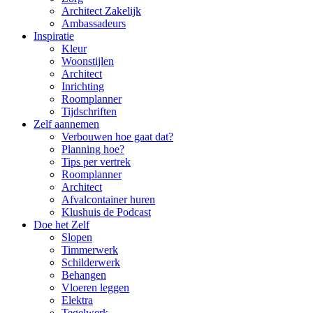
Architect Zakelijk
Ambassadeurs
Inspiratie
Kleur
Woonstijlen
Architect
Inrichting
Roomplanner
Tijdschriften
Zelf aannemen
Verbouwen hoe gaat dat?
Planning hoe?
Tips per vertrek
Roomplanner
Architect
Afvalcontainer huren
Klushuis de Podcast
Doe het Zelf
Slopen
Timmerwerk
Schilderwerk
Behangen
Vloeren leggen
Elektra
Tegelwerk