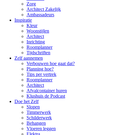
Zorg
Architect Zakelijk
Ambassadeurs
Inspiratie
Kleur
Woonstijlen
Architect
Inrichting
Roomplanner
Tijdschriften
Zelf aannemen
Verbouwen hoe gaat dat?
Planning hoe?
Tips per vertrek
Roomplanner
Architect
Afvalcontainer huren
Klushuis de Podcast
Doe het Zelf
Slopen
Timmerwerk
Schilderwerk
Behangen
Vloeren leggen
Elektra