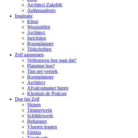
Architect Zakelijk
Ambassadeurs
Inspiratie
Kleur
Woonstijlen
Architect
Inrichting
Roomplanner
Tijdschriften
Zelf aannemen
Verbouwen hoe gaat dat?
Planning hoe?
Tips per vertrek
Roomplanner
Architect
Afvalcontainer huren
Klushuis de Podcast
Doe het Zelf
Slopen
Timmerwerk
Schilderwerk
Behangen
Vloeren leggen
Elektra
Tegelwerk