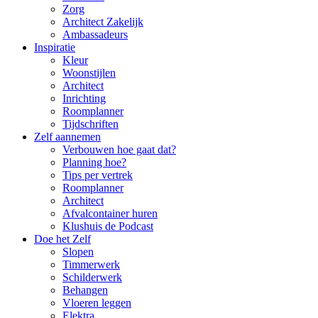
Zorg
Architect Zakelijk
Ambassadeurs
Inspiratie
Kleur
Woonstijlen
Architect
Inrichting
Roomplanner
Tijdschriften
Zelf aannemen
Verbouwen hoe gaat dat?
Planning hoe?
Tips per vertrek
Roomplanner
Architect
Afvalcontainer huren
Klushuis de Podcast
Doe het Zelf
Slopen
Timmerwerk
Schilderwerk
Behangen
Vloeren leggen
Elektra