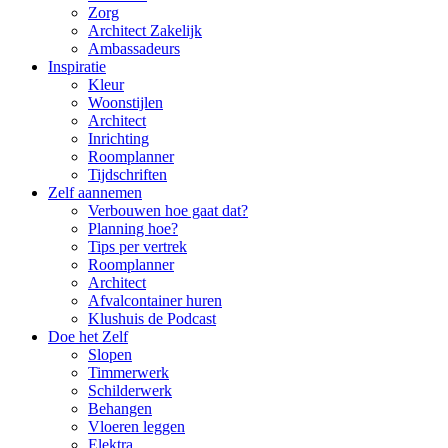
Zorg
Architect Zakelijk
Ambassadeurs
Inspiratie
Kleur
Woonstijlen
Architect
Inrichting
Roomplanner
Tijdschriften
Zelf aannemen
Verbouwen hoe gaat dat?
Planning hoe?
Tips per vertrek
Roomplanner
Architect
Afvalcontainer huren
Klushuis de Podcast
Doe het Zelf
Slopen
Timmerwerk
Schilderwerk
Behangen
Vloeren leggen
Elektra