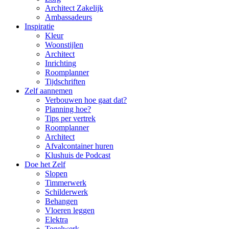
Architect Zakelijk
Ambassadeurs
Inspiratie
Kleur
Woonstijlen
Architect
Inrichting
Roomplanner
Tijdschriften
Zelf aannemen
Verbouwen hoe gaat dat?
Planning hoe?
Tips per vertrek
Roomplanner
Architect
Afvalcontainer huren
Klushuis de Podcast
Doe het Zelf
Slopen
Timmerwerk
Schilderwerk
Behangen
Vloeren leggen
Elektra
Tegelwerk