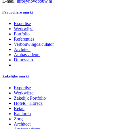
E-mail:
info@novobouw.nl
Particuliere markt
Expertise
Werkwijze
Portfolio
Referenties
Verbouwingcalculator
Architect
Ambassadeurs
Duurzaam
Zakelijke markt
Expertise
Werkwijze
Zakelijk Portfolio
Hotels - Horeca
Retail
Kantoren
Zorg
Architect