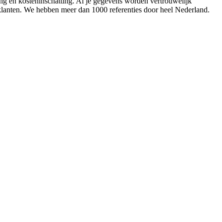
ing en kosteninschatting. Al je gegevens worden vertrouwelijk
 klanten. We hebben meer dan 1000 referenties door heel Nederland.