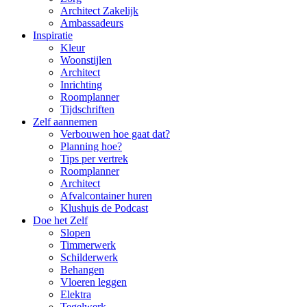
Architect Zakelijk
Ambassadeurs
Inspiratie
Kleur
Woonstijlen
Architect
Inrichting
Roomplanner
Tijdschriften
Zelf aannemen
Verbouwen hoe gaat dat?
Planning hoe?
Tips per vertrek
Roomplanner
Architect
Afvalcontainer huren
Klushuis de Podcast
Doe het Zelf
Slopen
Timmerwerk
Schilderwerk
Behangen
Vloeren leggen
Elektra
Tegelwerk