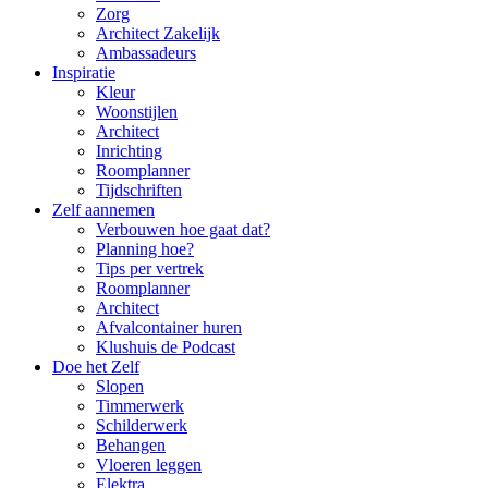
Zorg
Architect Zakelijk
Ambassadeurs
Inspiratie
Kleur
Woonstijlen
Architect
Inrichting
Roomplanner
Tijdschriften
Zelf aannemen
Verbouwen hoe gaat dat?
Planning hoe?
Tips per vertrek
Roomplanner
Architect
Afvalcontainer huren
Klushuis de Podcast
Doe het Zelf
Slopen
Timmerwerk
Schilderwerk
Behangen
Vloeren leggen
Elektra