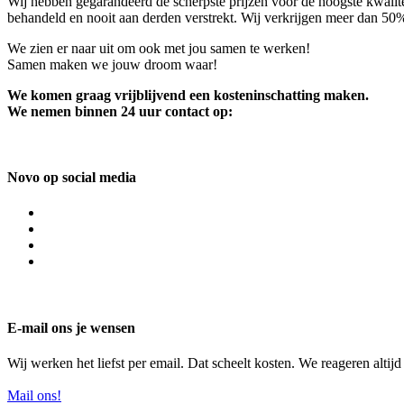
Wij hebben gegarandeerd de scherpste prijzen voor de hoogste kwalite
behandeld en nooit aan derden verstrekt. Wij verkrijgen meer dan 50
We zien er naar uit om ook met jou samen te werken!
Samen maken we jouw droom waar!
We komen graag vrijblijvend een kosteninschatting maken.
We nemen binnen 24 uur contact op:
Novo op social media
E-mail ons je wensen
Wij werken het liefst per email. Dat scheelt kosten. We reageren altij
Mail ons!