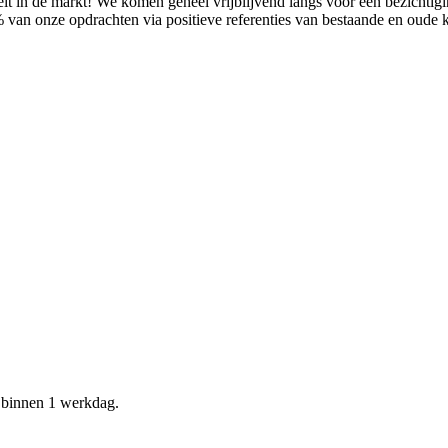
it in de markt! We komen geheel vrijblijvend langs voor een bezichtig
% van onze opdrachten via positieve referenties van bestaande en oude
d binnen 1 werkdag.