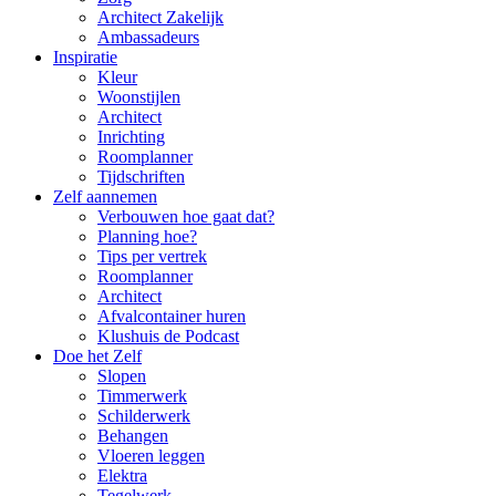
Architect Zakelijk
Ambassadeurs
Inspiratie
Kleur
Woonstijlen
Architect
Inrichting
Roomplanner
Tijdschriften
Zelf aannemen
Verbouwen hoe gaat dat?
Planning hoe?
Tips per vertrek
Roomplanner
Architect
Afvalcontainer huren
Klushuis de Podcast
Doe het Zelf
Slopen
Timmerwerk
Schilderwerk
Behangen
Vloeren leggen
Elektra
Tegelwerk