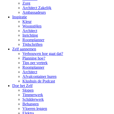
Zorg
Architect Zakelijk
Ambassadeurs
Inspiratie
Kleur
Woonstijlen
Architect
Inrichting
Roomplanner
Tijdschriften
Zelf aannemen
Verbouwen hoe gaat dat?
Planning hoe?
Tips per vertrek
Roomplanner
Architect
Afvalcontainer huren
Klushuis de Podcast
Doe het Zelf
Slopen
Timmerwerk
Schilderwerk
Behangen
Vloeren leggen
Elektra