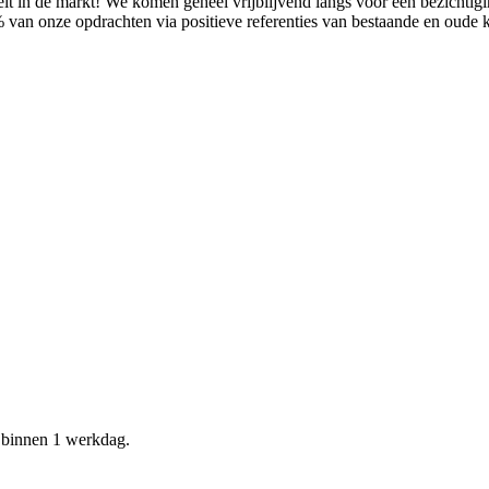
it in de markt! We komen geheel vrijblijvend langs voor een bezichtig
% van onze opdrachten via positieve referenties van bestaande en oude
d binnen 1 werkdag.