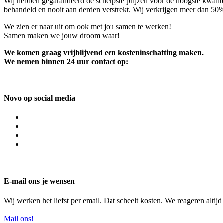
Wij hebben gegarandeerd de scherpste prijzen voor de hoogste kwalite
behandeld en nooit aan derden verstrekt. Wij verkrijgen meer dan 50
We zien er naar uit om ook met jou samen te werken!
Samen maken we jouw droom waar!
We komen graag vrijblijvend een kosteninschatting maken.
We nemen binnen 24 uur contact op:
Novo op social media
E-mail ons je wensen
Wij werken het liefst per email. Dat scheelt kosten. We reageren altij
Mail ons!