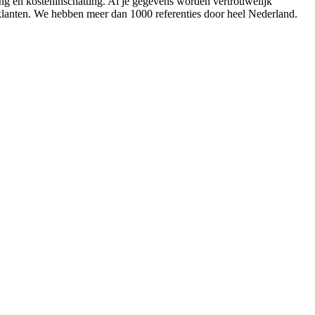
ing en kosteninschatting. Al je gegevens worden vertrouwelijk
 klanten. We hebben meer dan 1000 referenties door heel Nederland.