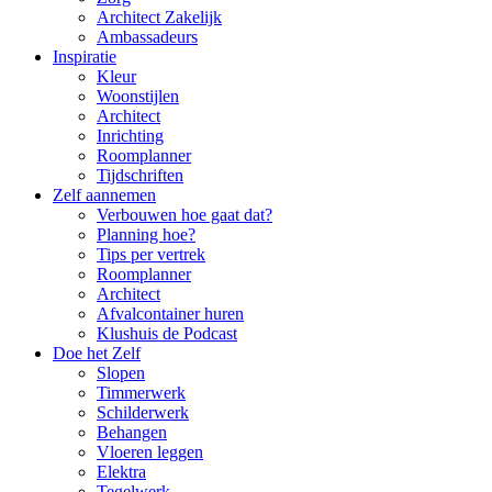
Architect Zakelijk
Ambassadeurs
Inspiratie
Kleur
Woonstijlen
Architect
Inrichting
Roomplanner
Tijdschriften
Zelf aannemen
Verbouwen hoe gaat dat?
Planning hoe?
Tips per vertrek
Roomplanner
Architect
Afvalcontainer huren
Klushuis de Podcast
Doe het Zelf
Slopen
Timmerwerk
Schilderwerk
Behangen
Vloeren leggen
Elektra
Tegelwerk