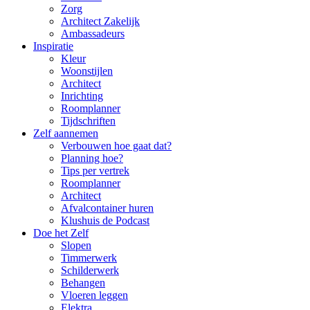
Zorg
Architect Zakelijk
Ambassadeurs
Inspiratie
Kleur
Woonstijlen
Architect
Inrichting
Roomplanner
Tijdschriften
Zelf aannemen
Verbouwen hoe gaat dat?
Planning hoe?
Tips per vertrek
Roomplanner
Architect
Afvalcontainer huren
Klushuis de Podcast
Doe het Zelf
Slopen
Timmerwerk
Schilderwerk
Behangen
Vloeren leggen
Elektra