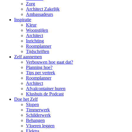
Zorg
Architect Zakelijk
Ambassadeurs
Inspiratie
Kleur
Woonstijlen
Architect
Inrichting
Roomplanner
Tijdschriften
Zelf aannemen
Verbouwen hoe gaat dat?
Planning hoe?
Tips per vertrek
Roomplanner
Architect
Afvalcontainer huren
Klushuis de Podcast
Doe het Zelf
Slopen
Timmerwerk
Schilderwerk
Behangen
Vloeren leggen
Elektra