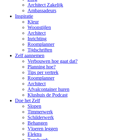
Architect Zakelijk
Ambassadeurs
Inspiratie
Kleur
Woonstijlen
Architect
Inrichting
Roomplanner
Tijdschriften
Zelf aannemen
Verbouwen hoe gaat dat?
Planning hoe?
Tips per vertrek
Roomplanner
Architect
Afvalcontainer huren
Klushuis de Podcast
Doe het Zelf
Slopen
Timmerwerk
Schilderwerk
Behangen
Vloeren leggen
Elektra
Tegelwerk