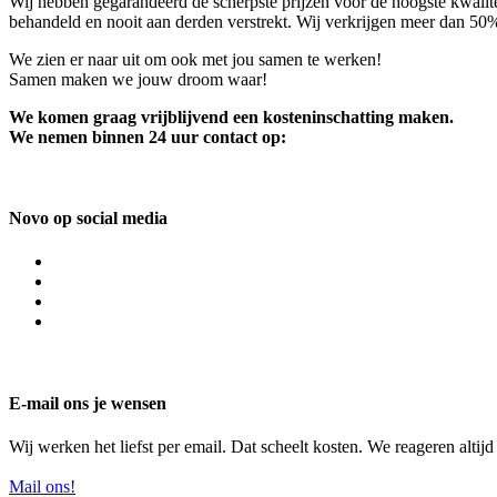
Wij hebben gegarandeerd de scherpste prijzen voor de hoogste kwalite
behandeld en nooit aan derden verstrekt. Wij verkrijgen meer dan 50
We zien er naar uit om ook met jou samen te werken!
Samen maken we jouw droom waar!
We komen graag vrijblijvend een kosteninschatting maken.
We nemen binnen 24 uur contact op:
Novo op social media
E-mail ons je wensen
Wij werken het liefst per email. Dat scheelt kosten. We reageren altij
Mail ons!