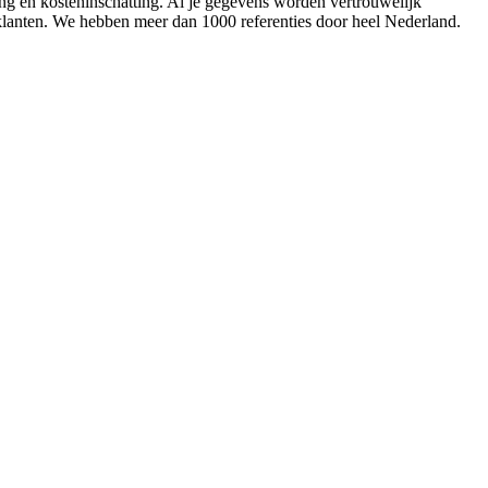
ing en kosteninschatting. Al je gegevens worden vertrouwelijk
 klanten. We hebben meer dan 1000 referenties door heel Nederland.