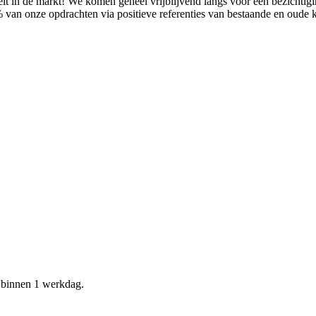
it in de markt! We komen geheel vrijblijvend langs voor een bezichtig
% van onze opdrachten via positieve referenties van bestaande en oude
d binnen 1 werkdag.