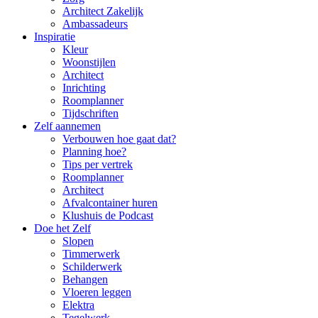
Architect Zakelijk
Ambassadeurs
Inspiratie
Kleur
Woonstijlen
Architect
Inrichting
Roomplanner
Tijdschriften
Zelf aannemen
Verbouwen hoe gaat dat?
Planning hoe?
Tips per vertrek
Roomplanner
Architect
Afvalcontainer huren
Klushuis de Podcast
Doe het Zelf
Slopen
Timmerwerk
Schilderwerk
Behangen
Vloeren leggen
Elektra
Tegelwerk