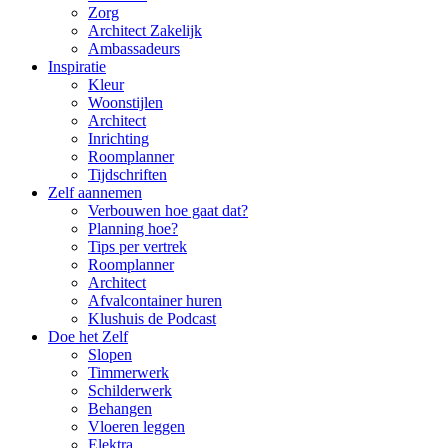
Zorg
Architect Zakelijk
Ambassadeurs
Inspiratie
Kleur
Woonstijlen
Architect
Inrichting
Roomplanner
Tijdschriften
Zelf aannemen
Verbouwen hoe gaat dat?
Planning hoe?
Tips per vertrek
Roomplanner
Architect
Afvalcontainer huren
Klushuis de Podcast
Doe het Zelf
Slopen
Timmerwerk
Schilderwerk
Behangen
Vloeren leggen
Elektra