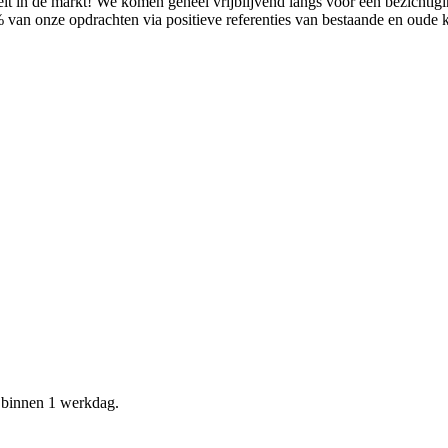
it in de markt! We komen geheel vrijblijvend langs voor een bezichtig
% van onze opdrachten via positieve referenties van bestaande en oude
d binnen 1 werkdag.