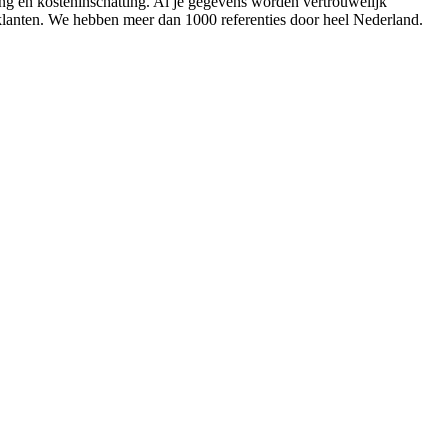
ing en kosteninschatting. Al je gegevens worden vertrouwelijk
 klanten. We hebben meer dan 1000 referenties door heel Nederland.