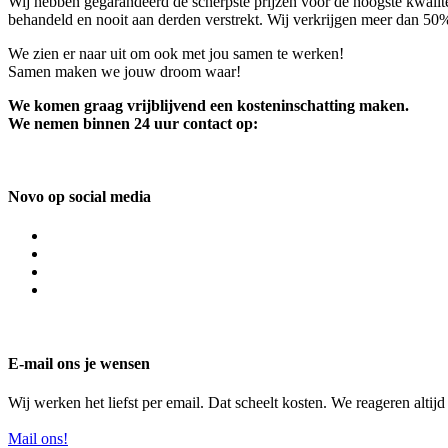
Wij hebben gegarandeerd de scherpste prijzen voor de hoogste kwalite
behandeld en nooit aan derden verstrekt. Wij verkrijgen meer dan 50
We zien er naar uit om ook met jou samen te werken!
Samen maken we jouw droom waar!
We komen graag vrijblijvend een kosteninschatting maken.
We nemen binnen 24 uur contact op:
Novo op social media
E-mail ons je wensen
Wij werken het liefst per email. Dat scheelt kosten. We reageren altij
Mail ons!