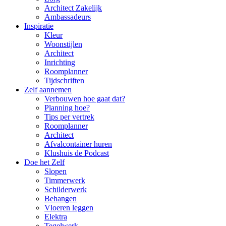
Architect Zakelijk
Ambassadeurs
Inspiratie
Kleur
Woonstijlen
Architect
Inrichting
Roomplanner
Tijdschriften
Zelf aannemen
Verbouwen hoe gaat dat?
Planning hoe?
Tips per vertrek
Roomplanner
Architect
Afvalcontainer huren
Klushuis de Podcast
Doe het Zelf
Slopen
Timmerwerk
Schilderwerk
Behangen
Vloeren leggen
Elektra
Tegelwerk