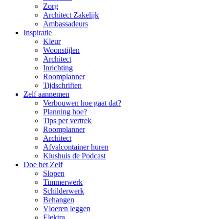
Zorg
Architect Zakelijk
Ambassadeurs
Inspiratie
Kleur
Woonstijlen
Architect
Inrichting
Roomplanner
Tijdschriften
Zelf aannemen
Verbouwen hoe gaat dat?
Planning hoe?
Tips per vertrek
Roomplanner
Architect
Afvalcontainer huren
Klushuis de Podcast
Doe het Zelf
Slopen
Timmerwerk
Schilderwerk
Behangen
Vloeren leggen
Elektra