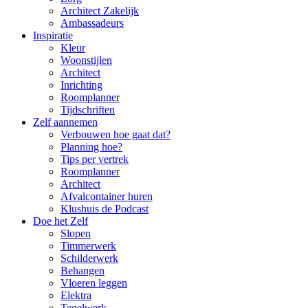
Architect Zakelijk
Ambassadeurs
Inspiratie
Kleur
Woonstijlen
Architect
Inrichting
Roomplanner
Tijdschriften
Zelf aannemen
Verbouwen hoe gaat dat?
Planning hoe?
Tips per vertrek
Roomplanner
Architect
Afvalcontainer huren
Klushuis de Podcast
Doe het Zelf
Slopen
Timmerwerk
Schilderwerk
Behangen
Vloeren leggen
Elektra
Tegelwerk