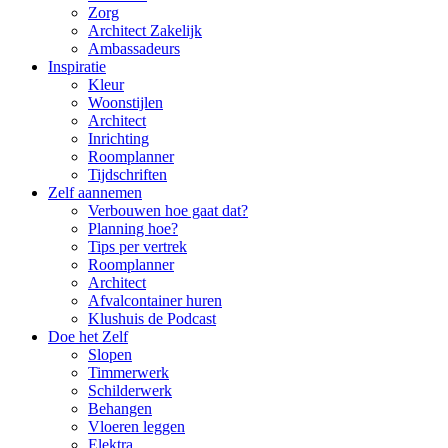
Zorg
Architect Zakelijk
Ambassadeurs
Inspiratie
Kleur
Woonstijlen
Architect
Inrichting
Roomplanner
Tijdschriften
Zelf aannemen
Verbouwen hoe gaat dat?
Planning hoe?
Tips per vertrek
Roomplanner
Architect
Afvalcontainer huren
Klushuis de Podcast
Doe het Zelf
Slopen
Timmerwerk
Schilderwerk
Behangen
Vloeren leggen
Elektra