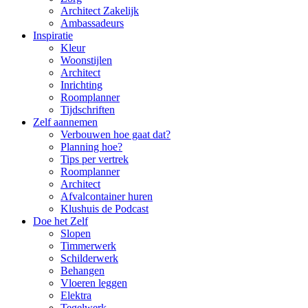
Architect Zakelijk
Ambassadeurs
Inspiratie
Kleur
Woonstijlen
Architect
Inrichting
Roomplanner
Tijdschriften
Zelf aannemen
Verbouwen hoe gaat dat?
Planning hoe?
Tips per vertrek
Roomplanner
Architect
Afvalcontainer huren
Klushuis de Podcast
Doe het Zelf
Slopen
Timmerwerk
Schilderwerk
Behangen
Vloeren leggen
Elektra
Tegelwerk