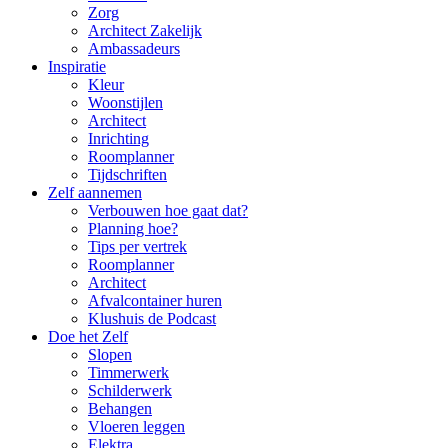
Zorg
Architect Zakelijk
Ambassadeurs
Inspiratie
Kleur
Woonstijlen
Architect
Inrichting
Roomplanner
Tijdschriften
Zelf aannemen
Verbouwen hoe gaat dat?
Planning hoe?
Tips per vertrek
Roomplanner
Architect
Afvalcontainer huren
Klushuis de Podcast
Doe het Zelf
Slopen
Timmerwerk
Schilderwerk
Behangen
Vloeren leggen
Elektra