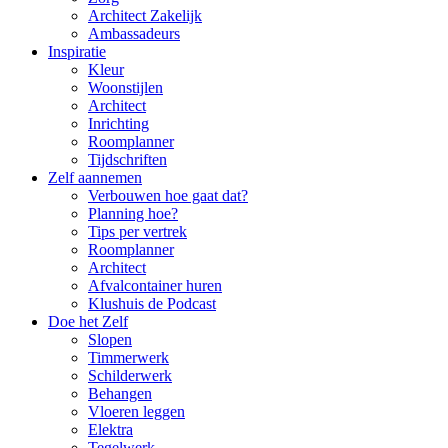
Architect Zakelijk
Ambassadeurs
Inspiratie
Kleur
Woonstijlen
Architect
Inrichting
Roomplanner
Tijdschriften
Zelf aannemen
Verbouwen hoe gaat dat?
Planning hoe?
Tips per vertrek
Roomplanner
Architect
Afvalcontainer huren
Klushuis de Podcast
Doe het Zelf
Slopen
Timmerwerk
Schilderwerk
Behangen
Vloeren leggen
Elektra
Tegelwerk