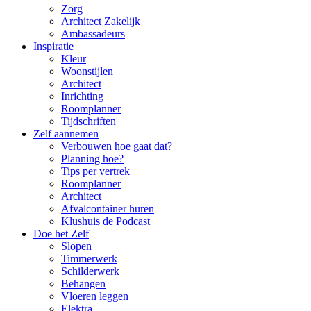
Zorg
Architect Zakelijk
Ambassadeurs
Inspiratie
Kleur
Woonstijlen
Architect
Inrichting
Roomplanner
Tijdschriften
Zelf aannemen
Verbouwen hoe gaat dat?
Planning hoe?
Tips per vertrek
Roomplanner
Architect
Afvalcontainer huren
Klushuis de Podcast
Doe het Zelf
Slopen
Timmerwerk
Schilderwerk
Behangen
Vloeren leggen
Elektra