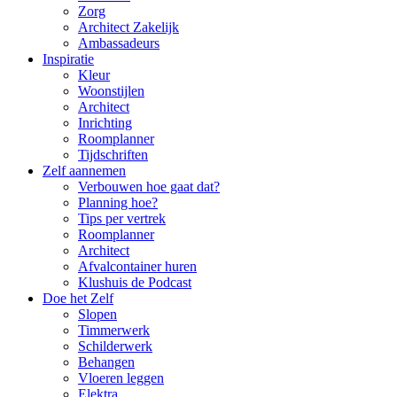
Zorg
Architect Zakelijk
Ambassadeurs
Inspiratie
Kleur
Woonstijlen
Architect
Inrichting
Roomplanner
Tijdschriften
Zelf aannemen
Verbouwen hoe gaat dat?
Planning hoe?
Tips per vertrek
Roomplanner
Architect
Afvalcontainer huren
Klushuis de Podcast
Doe het Zelf
Slopen
Timmerwerk
Schilderwerk
Behangen
Vloeren leggen
Elektra