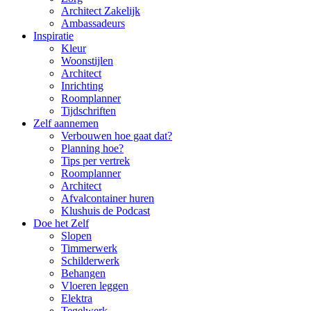
Architect Zakelijk
Ambassadeurs
Inspiratie
Kleur
Woonstijlen
Architect
Inrichting
Roomplanner
Tijdschriften
Zelf aannemen
Verbouwen hoe gaat dat?
Planning hoe?
Tips per vertrek
Roomplanner
Architect
Afvalcontainer huren
Klushuis de Podcast
Doe het Zelf
Slopen
Timmerwerk
Schilderwerk
Behangen
Vloeren leggen
Elektra
Tegelwerk