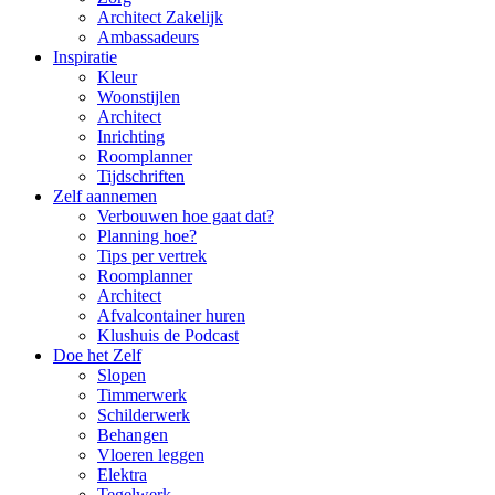
Architect Zakelijk
Ambassadeurs
Inspiratie
Kleur
Woonstijlen
Architect
Inrichting
Roomplanner
Tijdschriften
Zelf aannemen
Verbouwen hoe gaat dat?
Planning hoe?
Tips per vertrek
Roomplanner
Architect
Afvalcontainer huren
Klushuis de Podcast
Doe het Zelf
Slopen
Timmerwerk
Schilderwerk
Behangen
Vloeren leggen
Elektra
Tegelwerk