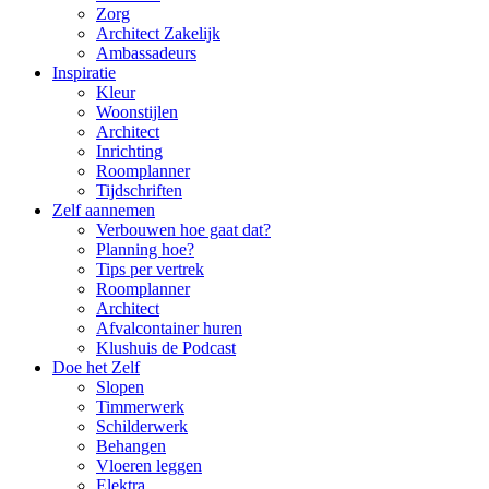
Zorg
Architect Zakelijk
Ambassadeurs
Inspiratie
Kleur
Woonstijlen
Architect
Inrichting
Roomplanner
Tijdschriften
Zelf aannemen
Verbouwen hoe gaat dat?
Planning hoe?
Tips per vertrek
Roomplanner
Architect
Afvalcontainer huren
Klushuis de Podcast
Doe het Zelf
Slopen
Timmerwerk
Schilderwerk
Behangen
Vloeren leggen
Elektra