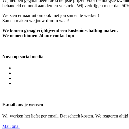
Wij hebben gegarandeerd de scherpste prijzen voor de hoogste kwalite
behandeld en nooit aan derden verstrekt. Wij verkrijgen meer dan 50
We zien er naar uit om ook met jou samen te werken!
Samen maken we jouw droom waar!
We komen graag vrijblijvend een kosteninschatting maken.
We nemen binnen 24 uur contact op:
Novo op social media
E-mail ons je wensen
Wij werken het liefst per email. Dat scheelt kosten. We reageren altij
Mail ons!