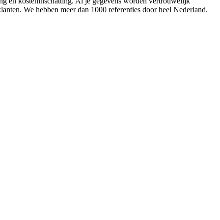
ing en kosteninschatting. Al je gegevens worden vertrouwelijk
 klanten. We hebben meer dan 1000 referenties door heel Nederland.