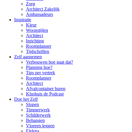
Zorg
Architect Zakelijk
Ambassadeurs
Inspiratie
Kleur
Woonstijlen
Architect
Inrichting
Roomplanner
Tijdschriften
Zelf aannemen
Verbouwen hoe gaat dat?
Planning hoe?
Tips per vertrek
Roomplanner
Architect
Afvalcontainer huren
Klushuis de Podcast
Doe het Zelf
Slopen
Timmerwerk
Schilderwerk
Behangen
Vloeren leggen
Elektra