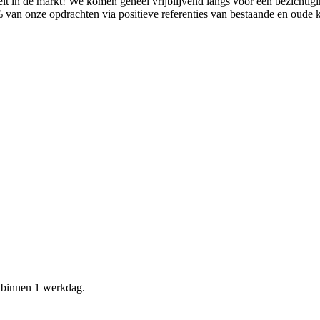
it in de markt! We komen geheel vrijblijvend langs voor een bezichtig
% van onze opdrachten via positieve referenties van bestaande en oude
d binnen 1 werkdag.