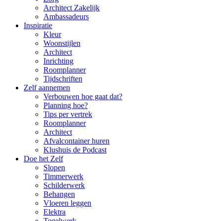
Architect Zakelijk
Ambassadeurs
Inspiratie
Kleur
Woonstijlen
Architect
Inrichting
Roomplanner
Tijdschriften
Zelf aannemen
Verbouwen hoe gaat dat?
Planning hoe?
Tips per vertrek
Roomplanner
Architect
Afvalcontainer huren
Klushuis de Podcast
Doe het Zelf
Slopen
Timmerwerk
Schilderwerk
Behangen
Vloeren leggen
Elektra
Tegelwerk