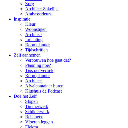
Zorg
Architect Zakelijk
Ambassadeurs
Inspiratie
Kleur
Woonstijlen
Architect
Inrichting
Roomplanner
Tijdschriften
Zelf aannemen
Verbouwen hoe gaat dat?
Planning hoe?
Tips per vertrek
Roomplanner
Architect
Afvalcontainer huren
Klushuis de Podcast
Doe het Zelf
Slopen
Timmerwerk
Schilderwerk
Behangen
Vloeren leggen
Elektra