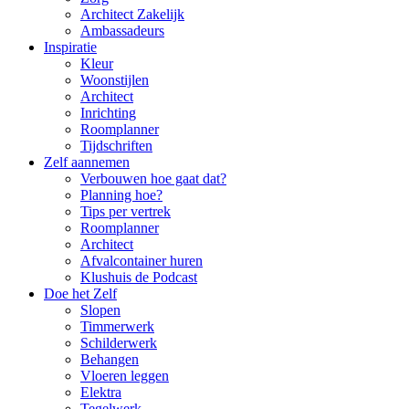
Architect Zakelijk
Ambassadeurs
Inspiratie
Kleur
Woonstijlen
Architect
Inrichting
Roomplanner
Tijdschriften
Zelf aannemen
Verbouwen hoe gaat dat?
Planning hoe?
Tips per vertrek
Roomplanner
Architect
Afvalcontainer huren
Klushuis de Podcast
Doe het Zelf
Slopen
Timmerwerk
Schilderwerk
Behangen
Vloeren leggen
Elektra
Tegelwerk