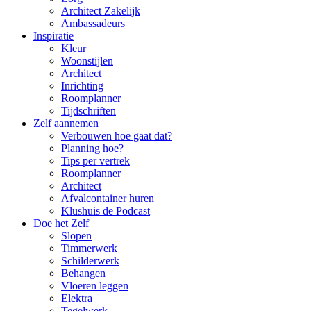
Architect Zakelijk
Ambassadeurs
Inspiratie
Kleur
Woonstijlen
Architect
Inrichting
Roomplanner
Tijdschriften
Zelf aannemen
Verbouwen hoe gaat dat?
Planning hoe?
Tips per vertrek
Roomplanner
Architect
Afvalcontainer huren
Klushuis de Podcast
Doe het Zelf
Slopen
Timmerwerk
Schilderwerk
Behangen
Vloeren leggen
Elektra
Tegelwerk