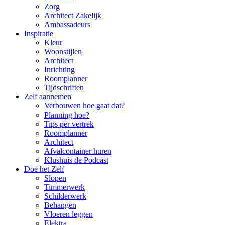
Zorg
Architect Zakelijk
Ambassadeurs
Inspiratie
Kleur
Woonstijlen
Architect
Inrichting
Roomplanner
Tijdschriften
Zelf aannemen
Verbouwen hoe gaat dat?
Planning hoe?
Tips per vertrek
Roomplanner
Architect
Afvalcontainer huren
Klushuis de Podcast
Doe het Zelf
Slopen
Timmerwerk
Schilderwerk
Behangen
Vloeren leggen
Elektra