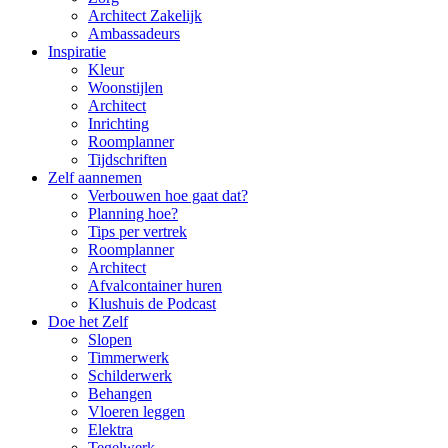
Architect Zakelijk
Ambassadeurs
Inspiratie
Kleur
Woonstijlen
Architect
Inrichting
Roomplanner
Tijdschriften
Zelf aannemen
Verbouwen hoe gaat dat?
Planning hoe?
Tips per vertrek
Roomplanner
Architect
Afvalcontainer huren
Klushuis de Podcast
Doe het Zelf
Slopen
Timmerwerk
Schilderwerk
Behangen
Vloeren leggen
Elektra
Tegelwerk