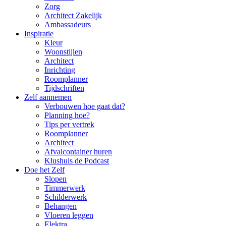
Zorg
Architect Zakelijk
Ambassadeurs
Inspiratie
Kleur
Woonstijlen
Architect
Inrichting
Roomplanner
Tijdschriften
Zelf aannemen
Verbouwen hoe gaat dat?
Planning hoe?
Tips per vertrek
Roomplanner
Architect
Afvalcontainer huren
Klushuis de Podcast
Doe het Zelf
Slopen
Timmerwerk
Schilderwerk
Behangen
Vloeren leggen
Elektra