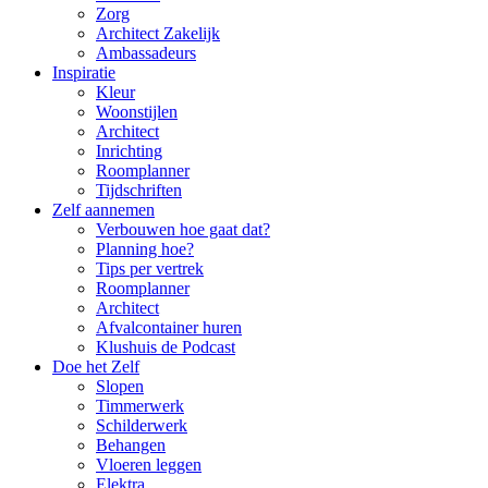
Zorg
Architect Zakelijk
Ambassadeurs
Inspiratie
Kleur
Woonstijlen
Architect
Inrichting
Roomplanner
Tijdschriften
Zelf aannemen
Verbouwen hoe gaat dat?
Planning hoe?
Tips per vertrek
Roomplanner
Architect
Afvalcontainer huren
Klushuis de Podcast
Doe het Zelf
Slopen
Timmerwerk
Schilderwerk
Behangen
Vloeren leggen
Elektra