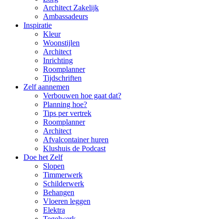
Architect Zakelijk
Ambassadeurs
Inspiratie
Kleur
Woonstijlen
Architect
Inrichting
Roomplanner
Tijdschriften
Zelf aannemen
Verbouwen hoe gaat dat?
Planning hoe?
Tips per vertrek
Roomplanner
Architect
Afvalcontainer huren
Klushuis de Podcast
Doe het Zelf
Slopen
Timmerwerk
Schilderwerk
Behangen
Vloeren leggen
Elektra
Tegelwerk