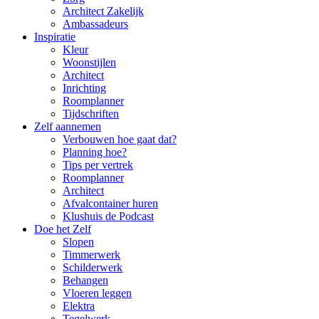
Architect Zakelijk
Ambassadeurs
Inspiratie
Kleur
Woonstijlen
Architect
Inrichting
Roomplanner
Tijdschriften
Zelf aannemen
Verbouwen hoe gaat dat?
Planning hoe?
Tips per vertrek
Roomplanner
Architect
Afvalcontainer huren
Klushuis de Podcast
Doe het Zelf
Slopen
Timmerwerk
Schilderwerk
Behangen
Vloeren leggen
Elektra
Tegelwerk