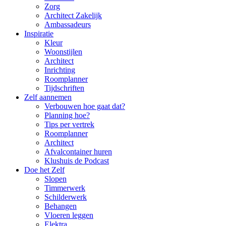
Zorg
Architect Zakelijk
Ambassadeurs
Inspiratie
Kleur
Woonstijlen
Architect
Inrichting
Roomplanner
Tijdschriften
Zelf aannemen
Verbouwen hoe gaat dat?
Planning hoe?
Tips per vertrek
Roomplanner
Architect
Afvalcontainer huren
Klushuis de Podcast
Doe het Zelf
Slopen
Timmerwerk
Schilderwerk
Behangen
Vloeren leggen
Elektra