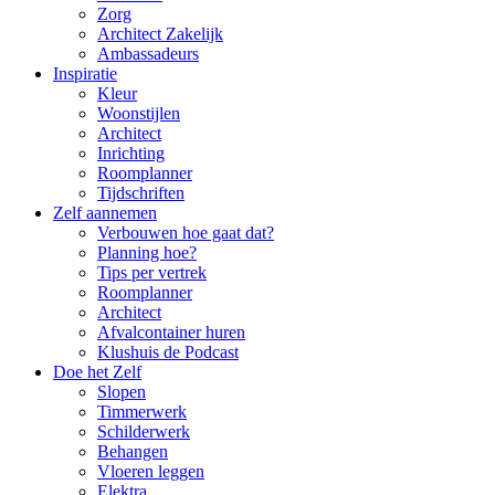
Zorg
Architect Zakelijk
Ambassadeurs
Inspiratie
Kleur
Woonstijlen
Architect
Inrichting
Roomplanner
Tijdschriften
Zelf aannemen
Verbouwen hoe gaat dat?
Planning hoe?
Tips per vertrek
Roomplanner
Architect
Afvalcontainer huren
Klushuis de Podcast
Doe het Zelf
Slopen
Timmerwerk
Schilderwerk
Behangen
Vloeren leggen
Elektra