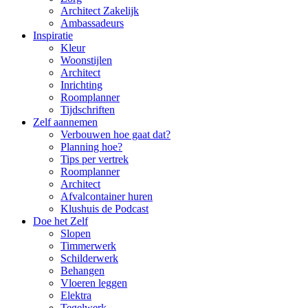
Architect Zakelijk
Ambassadeurs
Inspiratie
Kleur
Woonstijlen
Architect
Inrichting
Roomplanner
Tijdschriften
Zelf aannemen
Verbouwen hoe gaat dat?
Planning hoe?
Tips per vertrek
Roomplanner
Architect
Afvalcontainer huren
Klushuis de Podcast
Doe het Zelf
Slopen
Timmerwerk
Schilderwerk
Behangen
Vloeren leggen
Elektra
Tegelwerk