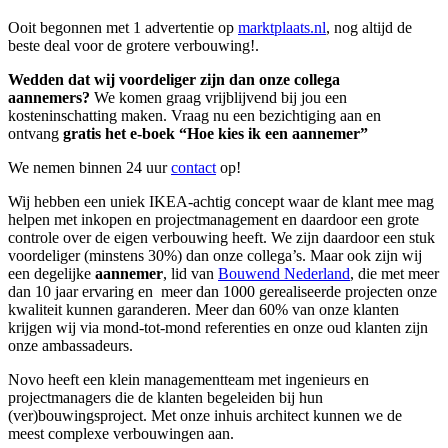
Ooit begonnen met 1 advertentie op
marktplaats.nl
, nog altijd de
beste deal voor de grotere verbouwing!.
Wedden dat wij voordeliger zijn dan onze collega
aannemers?
We komen graag vrijblijvend bij jou een
kosteninschatting maken. Vraag nu een bezichtiging aan en
ontvang
gratis het e-boek “Hoe kies ik een aannemer”
We nemen binnen 24 uur
contact
op!
Wij hebben een uniek IKEA-achtig concept waar de klant mee mag
helpen met inkopen en projectmanagement en daardoor een grote
controle over de eigen verbouwing heeft. We zijn daardoor een stuk
voordeliger (minstens 30%) dan onze collega’s. Maar ook zijn wij
een degelijke
aannemer
, lid van
Bouwend Nederland
, die met meer
dan 10 jaar ervaring en meer dan 1000 gerealiseerde projecten onze
kwaliteit kunnen garanderen. Meer dan 60% van onze klanten
krijgen wij via mond-tot-mond referenties en onze oud klanten zijn
onze ambassadeurs.
Novo heeft een klein managementteam met ingenieurs en
projectmanagers die de klanten begeleiden bij hun
(ver)bouwingsproject. Met onze inhuis architect kunnen we de
meest complexe verbouwingen aan.