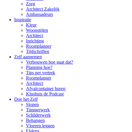
Zorg
Architect Zakelijk
Ambassadeurs
Inspiratie
Kleur
Woonstijlen
Architect
Inrichting
Roomplanner
Tijdschriften
Zelf aannemen
Verbouwen hoe gaat dat?
Planning hoe?
Tips per vertrek
Roomplanner
Architect
Afvalcontainer huren
Klushuis de Podcast
Doe het Zelf
Slopen
Timmerwerk
Schilderwerk
Behangen
Vloeren leggen
Elektra