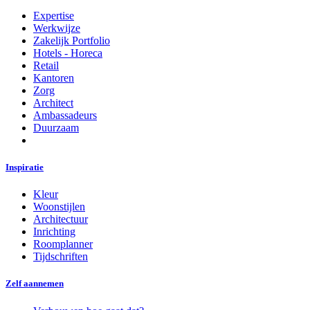
Expertise
Werkwijze
Zakelijk Portfolio
Hotels - Horeca
Retail
Kantoren
Zorg
Architect
Ambassadeurs
Duurzaam
Inspiratie
Kleur
Woonstijlen
Architectuur
Inrichting
Roomplanner
Tijdschriften
Zelf aannemen