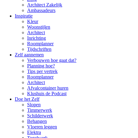
Architect Zakelijk
Ambassadeurs
Inspiratie
Kleur
Woonstijlen
Architect
Inrichting
Roomplanner
Tijdschriften
Zelf aannemen
Verbouwen hoe gaat dat?
Planning hoe?
Tips per vertrek
Roomplanner
Architect
Afvalcontainer huren
Klushuis de Podcast
Doe het Zelf
Slopen
Timmerwerk
Schilderwerk
Behangen
Vloeren leggen
Elektra
Tegelwerk