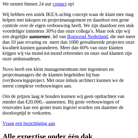
We nemen binnen 24 uur
contact
op!
Wij hebben een uniek IKEA-achtig concept waar de klant mee mag
helpen met inkopen en projectmanagement en daardoor een grote
controle over de eigen verbouwing heeft. We zijn daardoor een stuk
voordeliger (minstens 30%) dan onze collega’s. Maar ook zijn wij
een degelijke
aannemer
, lid van
Bouwend Nederland
, die met meer
dan 10 jaar ervaring en meer dan 1000 gerealiseerde projecten onze
kwaliteit kunnen garanderen. Meer dan 60% van onze klanten
krijgen wij via mond-tot-mond referenties en onze oud klanten zijn
onze ambassadeurs.
Novo heeft een klein managementteam met ingenieurs en
projectmanagers die de klanten begeleiden bij hun
(ver)bouwingsproject. Met onze inhuis architect kunnen we de
meest complexe verbouwingen aan.
Om de prijzen laag te houden kunnen wij geen opdrachten van
minder dan €20.000,- aannemen. Bij grote verbouwingen of
renovaties kan een groter team ingezet worden om daarmee de
doorlooptijd te verkorten.
Vraag een bezichtiging aan
Alle expertise onder één dak