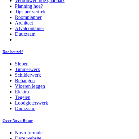
Verbouwen hoe gaat dat?
Planning hoe?
Tips per vertrek
Roomplanner
Architect
Afvalcontainer
Duurzaam
Doe het zelf
Slopen
Timmerwerk
Schilderwerk
Behangen
Vloeren leggen
Elektra
Tegelen
Loodgieterswerk
Duurzaam
Over Novo Bouw
Novo formule
Deze website