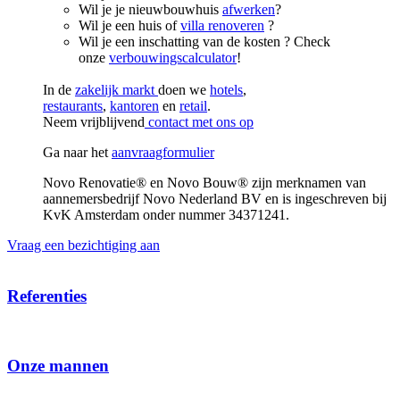
Wil je je nieuwbouwhuis
afwerken
?
Wil je een huis of
villa renoveren
?
Wil je een inschatting van de kosten ? Check
onze
verbouwingscalculator
!
In de
zakelijk markt
doen we
hotels
,
restaurants
,
kantoren
en
retail
.
Neem vrijblijvend
contact met ons op
Ga naar het
aanvraagformulier
Novo Renovatie® en Novo Bouw® zijn merknamen van
aannemersbedrijf Novo Nederland BV en is ingeschreven bij
KvK Amsterdam onder nummer 34371241.
Vraag een bezichtiging aan
Referenties
Onze mannen