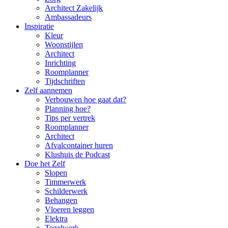
Architect Zakelijk
Ambassadeurs
Inspiratie
Kleur
Woonstijlen
Architect
Inrichting
Roomplanner
Tijdschriften
Zelf aannemen
Verbouwen hoe gaat dat?
Planning hoe?
Tips per vertrek
Roomplanner
Architect
Afvalcontainer huren
Klushuis de Podcast
Doe het Zelf
Slopen
Timmerwerk
Schilderwerk
Behangen
Vloeren leggen
Elektra
Tegelwerk