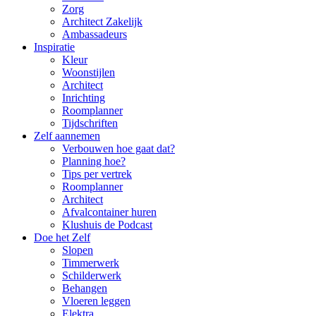
Zorg
Architect Zakelijk
Ambassadeurs
Inspiratie
Kleur
Woonstijlen
Architect
Inrichting
Roomplanner
Tijdschriften
Zelf aannemen
Verbouwen hoe gaat dat?
Planning hoe?
Tips per vertrek
Roomplanner
Architect
Afvalcontainer huren
Klushuis de Podcast
Doe het Zelf
Slopen
Timmerwerk
Schilderwerk
Behangen
Vloeren leggen
Elektra