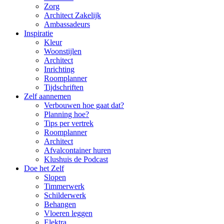
Zorg
Architect Zakelijk
Ambassadeurs
Inspiratie
Kleur
Woonstijlen
Architect
Inrichting
Roomplanner
Tijdschriften
Zelf aannemen
Verbouwen hoe gaat dat?
Planning hoe?
Tips per vertrek
Roomplanner
Architect
Afvalcontainer huren
Klushuis de Podcast
Doe het Zelf
Slopen
Timmerwerk
Schilderwerk
Behangen
Vloeren leggen
Elektra