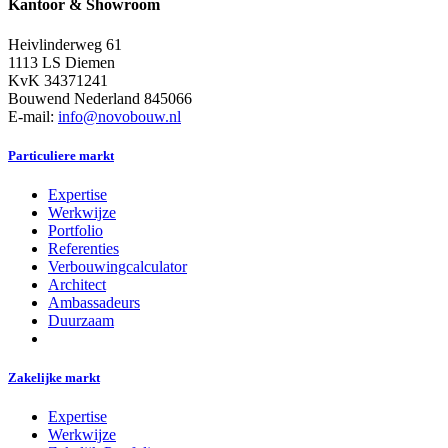
Kantoor & Showroom
Heivlinderweg 61
1113 LS Diemen
KvK 34371241
Bouwend Nederland 845066
E-mail:
info@novobouw.nl
Particuliere markt
Expertise
Werkwijze
Portfolio
Referenties
Verbouwingcalculator
Architect
Ambassadeurs
Duurzaam
Zakelijke markt
Expertise
Werkwijze