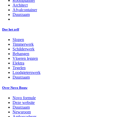
Roomplanner
Architect
Afvalcontainer
Duurzaam
Doe het zelf
Slopen
Timmerwerk
Schilderwerk
Behangen
Vloeren leggen
Elektra
Tegelen
Loodgieterswerk
Duurzaam
Over Novo Bouw
Novo formule
Deze website
Duurzaam
Newsroom
Ambassadeurs