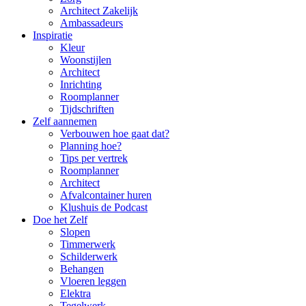
Architect Zakelijk
Ambassadeurs
Inspiratie
Kleur
Woonstijlen
Architect
Inrichting
Roomplanner
Tijdschriften
Zelf aannemen
Verbouwen hoe gaat dat?
Planning hoe?
Tips per vertrek
Roomplanner
Architect
Afvalcontainer huren
Klushuis de Podcast
Doe het Zelf
Slopen
Timmerwerk
Schilderwerk
Behangen
Vloeren leggen
Elektra
Tegelwerk